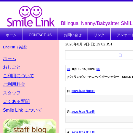
Bilingual Nanny/Babysitter SMI
ホーム
CONTACT US
お問い合せ
リンク
アンケー
2026年8月 9日(日) 19:02 JST
English（英語）
日
ホーム
おしごと
<<
8月 9 - 15, 2026
>>
ご利用について
[バイリンガル・ナニー/ベビーシッター SMILE L
ご利用料金
日,
2026年08月09日
スタッフ
よくある質問
Smile Link について
月,
2026年08月10日
火,
2026年08月11日