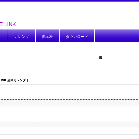
LE LINK
ト
カレンダ
掲示板
ダウンロード
週
INK 全体カレンダ ]