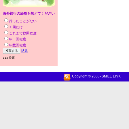
海外旅行の経験を教えてください
行ったことがない
１回だけ
これまで数回程度
年一回程度
年数回程度
結果
114 投票
Copyright © 2008- SMILE LINK